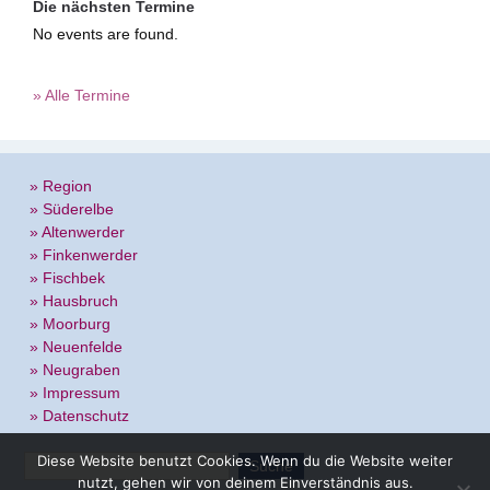
Die nächsten Termine
No events are found.
» Alle Termine
» Region
» Süderelbe
» Altenwerder
» Finkenwerder
» Fischbek
» Hausbruch
» Moorburg
» Neuenfelde
» Neugraben
» Impressum
» Datenschutz
Diese Website benutzt Cookies. Wenn du die Website weiter
nutzt, gehen wir von deinem Einverständnis aus.