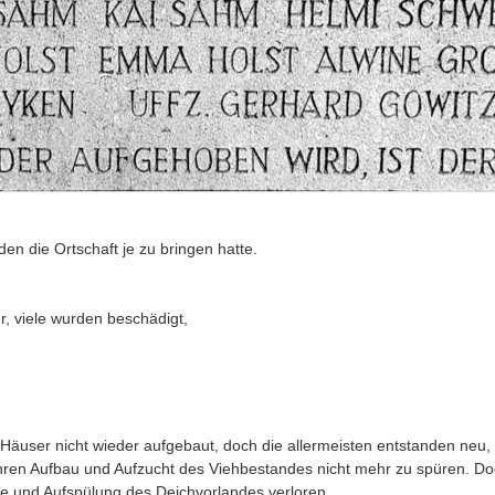
en die Ortschaft je zu bringen hatte.
, viele wurden beschädigt,
Häuser nicht wieder aufgebaut, doch die allermeisten entstanden neu,
ahren Aufbau und Aufzucht des Viehbestandes nicht mehr zu spüren. Do
 und Aufspülung des Deichvorlandes verloren.