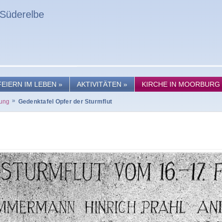
-Süderelbe
FEIERN IM LEBEN
»
AKTIVITÄTEN
»
KIRCHE IN MOORBURG
»
rung
Gedenktafel Opfer der Sturmflut