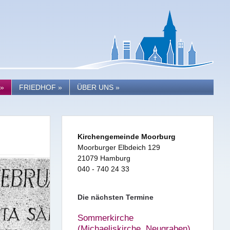
»
FRIEDHOF
»
ÜBER UNS
»
Kirchengemeinde Moorburg
Moorburger Elbdeich 129
21079 Hamburg
040 - 740 24 33
Die nächsten Termine
Sommerkirche
(Michaeliskirche, Neugraben)