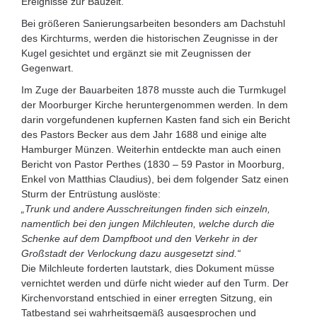
Ereignisse zur Bauzeit.
Bei größeren Sanierungsarbeiten besonders am Dachstuhl
des Kirchturms, werden die historischen Zeugnisse in der
Kugel gesichtet und ergänzt sie mit Zeugnissen der
Gegenwart.
Im Zuge der Bauarbeiten 1878 musste auch die Turmkugel
der Moorburger Kirche heruntergenommen werden. In dem
darin vorgefundenen kupfernen Kasten fand sich ein Bericht
des Pastors Becker aus dem Jahr 1688 und einige alte
Hamburger Münzen. Weiterhin entdeckte man auch einen
Bericht von Pastor Perthes (1830 – 59 Pastor in Moorburg,
Enkel von Matthias Claudius), bei dem folgender Satz einen
Sturm der Entrüstung auslöste:
„Trunk und andere Ausschreitungen finden sich einzeln,
namentlich bei den jungen Milchleuten, welche durch die
Schenke auf dem Dampfboot und den Verkehr in der
Großstadt der Verlockung dazu ausgesetzt sind.“
Die Milchleute forderten lautstark, dies Dokument müsse
vernichtet werden und dürfe nicht wieder auf den Turm. Der
Kirchenvorstand entschied in einer erregten Sitzung, ein
Tatbestand sei wahrheitsgemäß ausgesprochen und