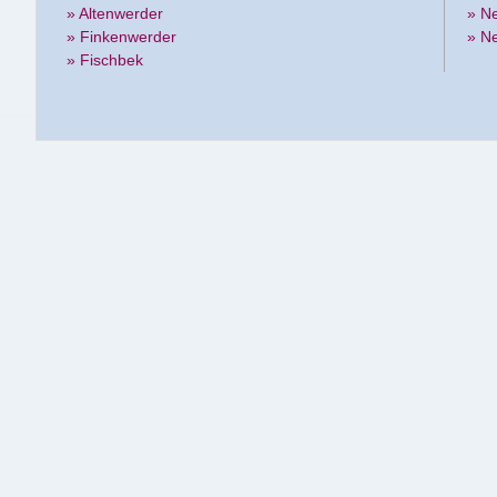
» Altenwerder
» N
» Finkenwerder
» N
» Fischbek