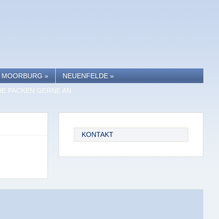
MOORBURG
»
NEUENFELDE
»
IE PACKEN GERNE AN
KONTAKT