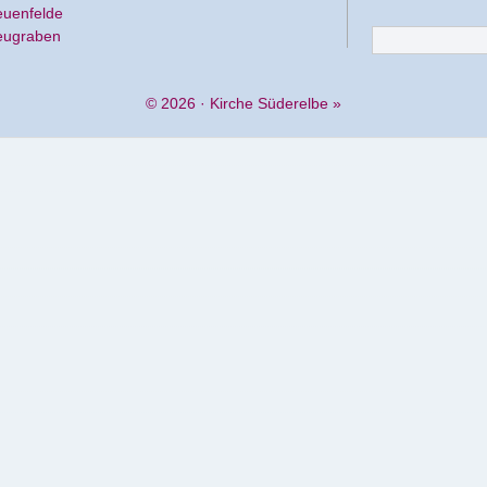
euenfelde
eugraben
© 2026 ·
Kirche Süderelbe
»