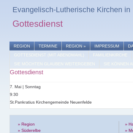
Evangelisch-Lutherische Kirchen i
Gottesdienst
REGION
TERMINE
REGION
»
IMPRESSUM
D
GOTTESDIENST (MIT ABENDMAHL)
FAMILIENKIRCHE
SIE MÖCHTEN GLAUBEN WEITERGEBEN
SIE KÖNNEN A
Gottesdienst
7. Mai | Sonntag
9:30
St.Pankratius Kirchengemeinde Neuenfelde
» Region
» H
» Süderelbe
» M