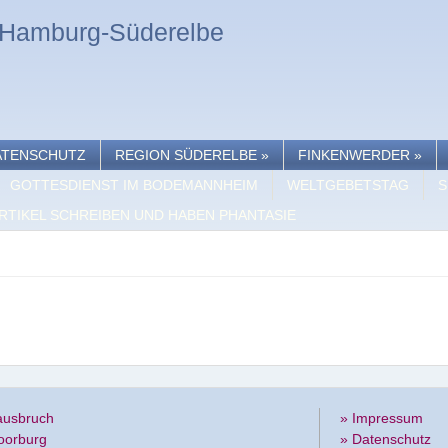
n Hamburg-Süderelbe
ATENSCHUTZ
REGION SÜDERELBE
»
FINKENWERDER
»
GOTTESDIENST IM BODEMANNHEIM
WELTGEBETSTAG
S
RTIKEL SCHREIBEN UND HABEN PHANTASIE
ausbruch
» Impressum
oorburg
» Datenschutz