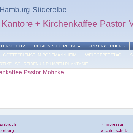
n Hamburg-Süderelbe
 Kantorei+ Kirchenkaffee Pastor
ATENSCHUTZ
REGION SÜDERELBE
»
FINKENWERDER
»
GOTTESDIENST IM BODEMANNHEIM
WELTGEBETSTAG
S
RTIKEL SCHREIBEN UND HABEN PHANTASIE
henkaffee Pastor Mohnke
ausbruch
» Impressum
oorburg
» Datenschutz