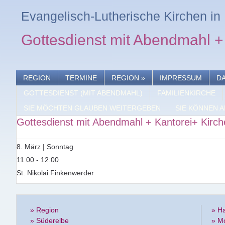
Evangelisch-Lutherische Kirchen i
Gottesdienst mit Abendmahl +
REGION
TERMINE
REGION
»
IMPRESSUM
D
GOTTESDIENST (MIT ABENDMAHL)
FAMILIENKIRCHE
SIE MÖCHTEN GLAUBEN WEITERGEBEN
SIE KÖNNEN A
Gottesdienst mit Abendmahl + Kantorei+ Kirc
8. März | Sonntag
11:00 - 12:00
St. Nikolai Finkenwerder
» Region
» H
» Süderelbe
» M