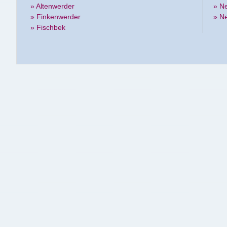
» Altenwerder
» N
» Finkenwerder
» N
» Fischbek