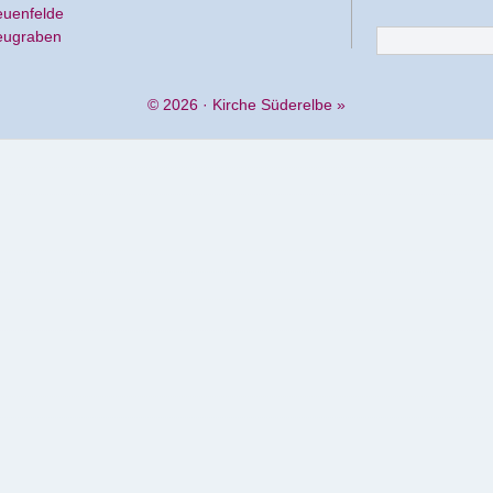
euenfelde
eugraben
© 2026 ·
Kirche Süderelbe
»