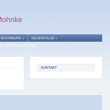
 Mohnke
MOORBURG
»
NEUENFELDE
»
IE PACKEN GERNE AN
KONTAKT