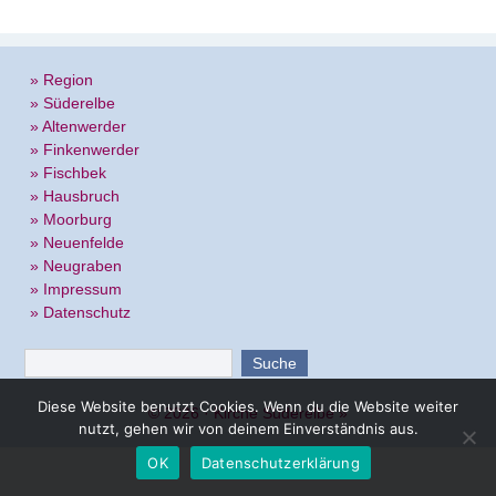
» Region
» Süderelbe
» Altenwerder
» Finkenwerder
» Fischbek
» Hausbruch
» Moorburg
» Neuenfelde
» Neugraben
» Impressum
» Datenschutz
Diese Website benutzt Cookies. Wenn du die Website weiter
© 2026 ·
Kirche Süderelbe
»
nutzt, gehen wir von deinem Einverständnis aus.
OK
Datenschutzerklärung