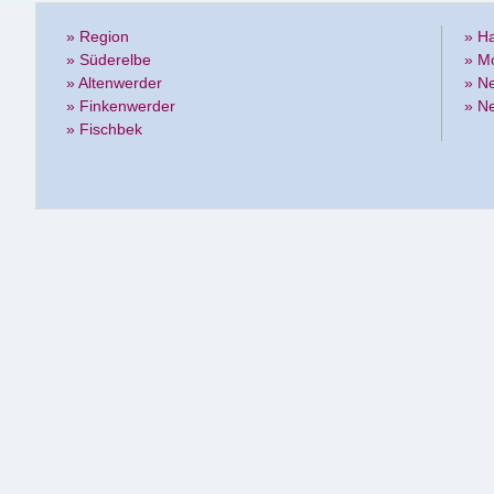
» Region
» H
» Süderelbe
» M
» Altenwerder
» N
» Finkenwerder
» N
» Fischbek