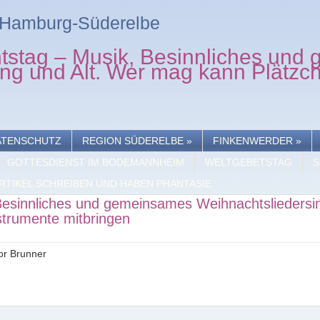
n Hamburg-Süderelbe
tstag – Musik, Besinnliches un
ung und Alt. Wer mag kann Plätzc
ATENSCHUTZ
REGION SÜDERELBE
»
FINKENWERDER
»
GOTTESDIENST IM BODEMANNHEIM
WELTGEBETSTAG
S
RTIKEL SCHREIBEN UND HABEN PHANTASIE
Besinnliches und gemeinsames Weihnachtsliedersi
strumente mitbringen
or Brunner