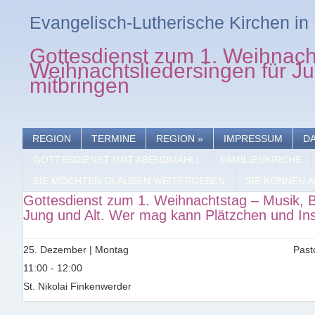
Evangelisch-Lutherische Kirchen i
Gottesdienst zum 1. Weihnach
Weihnachtsliedersingen für J
mitbringen
REGION
TERMINE
REGION
»
IMPRESSUM
D
GOTTESDIENST (MIT ABENDMAHL)
FAMILIENKIRCHE
SIE MÖCHTEN GLAUBEN WEITERGEBEN
SIE KÖNNEN A
Gottesdienst zum 1. Weihnachtstag – Musik, 
Jung und Alt. Wer mag kann Plätzchen und In
25. Dezember | Montag
Past
11:00 - 12:00
St. Nikolai Finkenwerder