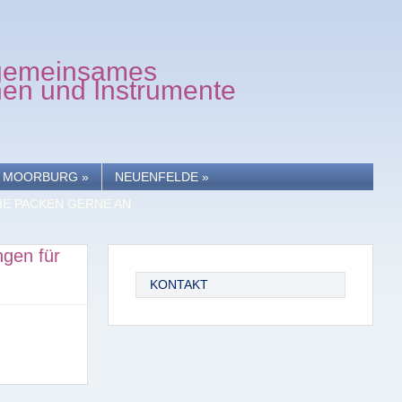
d gemeinsames
hen und Instrumente
MOORBURG
»
NEUENFELDE
»
IE PACKEN GERNE AN
ngen für
KONTAKT