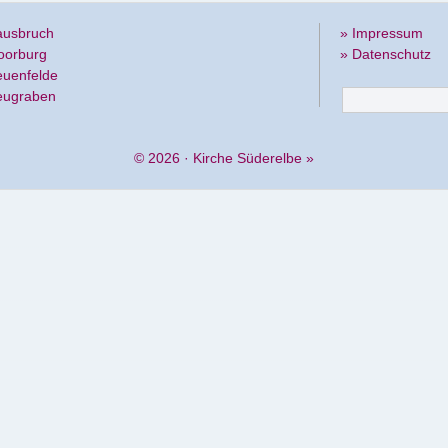
ausbruch
» Impressum
oorburg
» Datenschutz
euenfelde
eugraben
© 2026 ·
Kirche Süderelbe
»