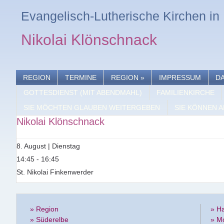
Evangelisch-Lutherische Kirchen i
Nikolai Klönschnack
REGION
TERMINE
REGION
»
IMPRESSUM
D
GOTTESDIENST (MIT ABENDMAHL)
FAMILIENKIRCHE
SIE MÖCHTEN GLAUBEN WEITERGEBEN
SIE KÖNNEN A
Nikolai Klönschnack
8. August | Dienstag
14:45 - 16:45
St. Nikolai Finkenwerder
» Region
» H
» Süderelbe
» M