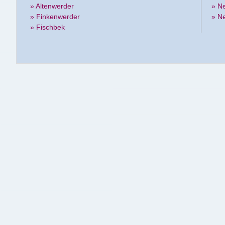
» Altenwerder
» N
» Finkenwerder
» N
» Fischbek