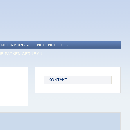
MOORBURG
»
NEUENFELDE
»
IE PACKEN GERNE AN
KONTAKT