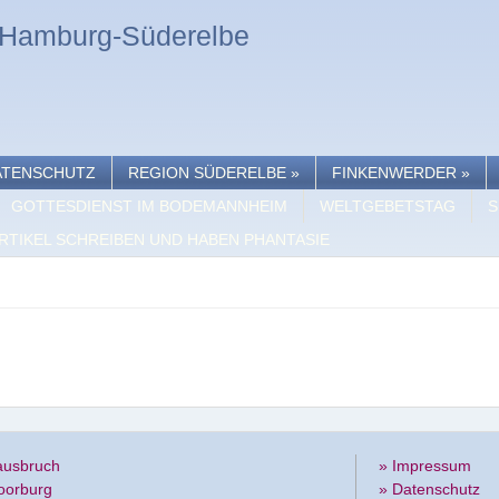
n Hamburg-Süderelbe
ATENSCHUTZ
REGION SÜDERELBE
»
FINKENWERDER
»
GOTTESDIENST IM BODEMANNHEIM
WELTGEBETSTAG
S
RTIKEL SCHREIBEN UND HABEN PHANTASIE
ausbruch
» Impressum
oorburg
» Datenschutz