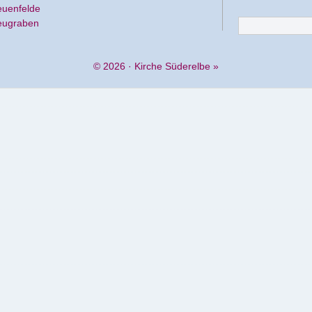
euenfelde
eugraben
© 2026 ·
Kirche Süderelbe
»