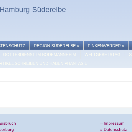
n Hamburg-Süderelbe
ATENSCHUTZ
REGION SÜDERELBE
»
FINKENWERDER
»
GOTTESDIENST IM BODEMANNHEIM
WELTGEBETSTAG
S
RTIKEL SCHREIBEN UND HABEN PHANTASIE
ausbruch
» Impressum
oorburg
» Datenschutz