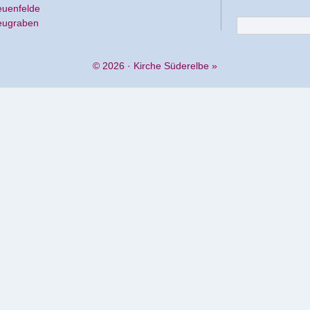
euenfelde
eugraben
© 2026 ·
Kirche Süderelbe
»