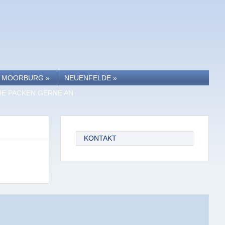
MOORBURG
»
NEUENFELDE
»
IE PACKEN GERNE AN
KONTAKT