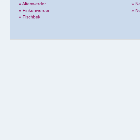
» Altenwerder
» N
» Finkenwerder
» N
» Fischbek