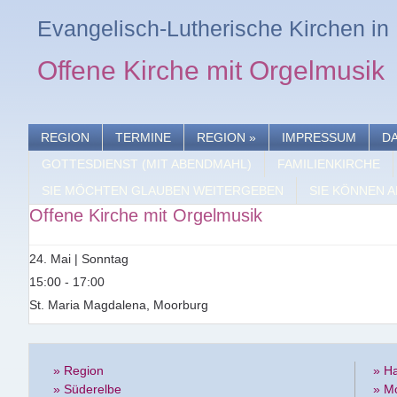
Evangelisch-Lutherische Kirchen i
Offene Kirche mit Orgelmusik
REGION
TERMINE
REGION
»
IMPRESSUM
D
GOTTESDIENST (MIT ABENDMAHL)
FAMILIENKIRCHE
SIE MÖCHTEN GLAUBEN WEITERGEBEN
SIE KÖNNEN A
Offene Kirche mit Orgelmusik
24. Mai | Sonntag
15:00 - 17:00
St. Maria Magdalena, Moorburg
» Region
» H
» Süderelbe
» M