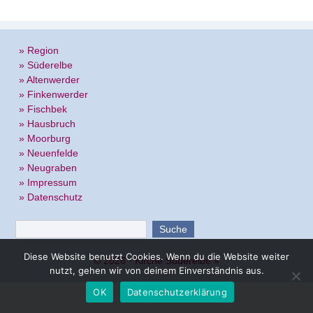
» Region
» Süderelbe
» Altenwerder
» Finkenwerder
» Fischbek
» Hausbruch
» Moorburg
» Neuenfelde
» Neugraben
» Impressum
» Datenschutz
Diese Website benutzt Cookies. Wenn du die Website weiter
© 2026 ·
Kirche Süderelbe
»
nutzt, gehen wir von deinem Einverständnis aus.
OK
Datenschutzerklärung