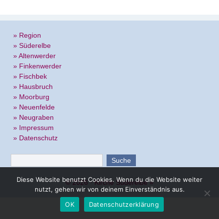
» Region
» Süderelbe
» Altenwerder
» Finkenwerder
» Fischbek
» Hausbruch
» Moorburg
» Neuenfelde
» Neugraben
» Impressum
» Datenschutz
Diese Website benutzt Cookies. Wenn du die Website weiter
© 2026 ·
Kirche Süderelbe
»
nutzt, gehen wir von deinem Einverständnis aus.
OK
Datenschutzerklärung