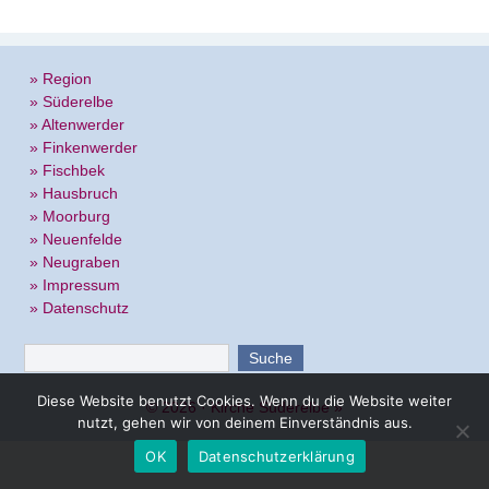
» Region
» Süderelbe
» Altenwerder
» Finkenwerder
» Fischbek
» Hausbruch
» Moorburg
» Neuenfelde
» Neugraben
» Impressum
» Datenschutz
Diese Website benutzt Cookies. Wenn du die Website weiter
© 2026 ·
Kirche Süderelbe
»
nutzt, gehen wir von deinem Einverständnis aus.
OK
Datenschutzerklärung