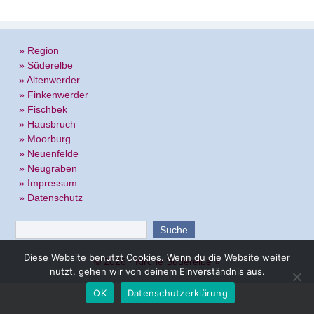
» Region
» Süderelbe
» Altenwerder
» Finkenwerder
» Fischbek
» Hausbruch
» Moorburg
» Neuenfelde
» Neugraben
» Impressum
» Datenschutz
Diese Website benutzt Cookies. Wenn du die Website weiter
© 2026 ·
Kirche Süderelbe
»
nutzt, gehen wir von deinem Einverständnis aus.
OK
Datenschutzerklärung